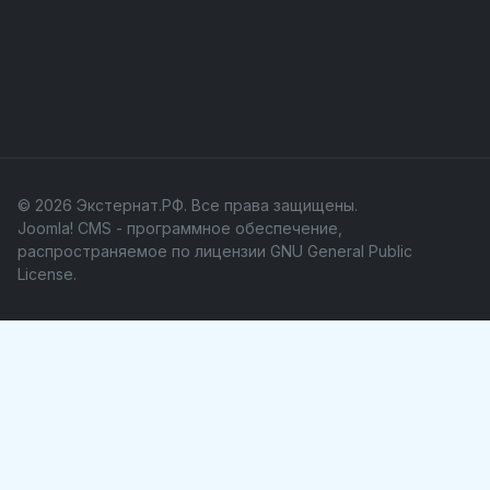
© 2026 Экстернат.РФ. Все права защищены.
Joomla! CMS
- программное обеспечение,
распространяемое по лицензии
GNU General Public
License
.